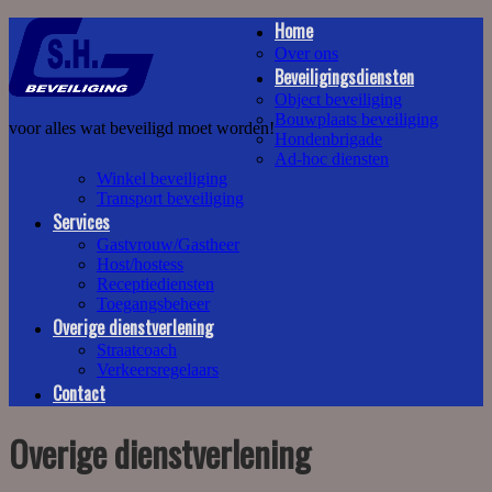
Home
Over ons
Beveiligingsdiensten
Object beveiliging
Bouwplaats beveiliging
voor alles wat beveiligd moet worden!
Hondenbrigade
Ad-hoc diensten
Winkel beveiliging
Transport beveiliging
Services
Gastvrouw/Gastheer
Host/hostess
Receptiediensten
Toegangsbeheer
Overige dienstverlening
Straatcoach
Verkeersregelaars
Contact
Overige dienstverlening