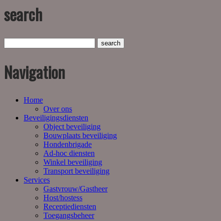
search
Navigation
Home
Over ons
Beveiligingsdiensten
Object beveiliging
Bouwplaats beveiliging
Hondenbrigade
Ad-hoc diensten
Winkel beveiliging
Transport beveiliging
Services
Gastvrouw/Gastheer
Host/hostess
Receptiediensten
Toegangsbeheer